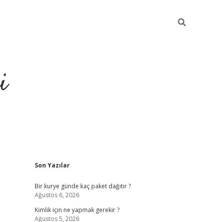
i
Sidebar
Son Yazılar
https://gran
Bir kurye günde kaç paket dağıtır ?
Ağustos 6, 2026
Kimlik için ne yapmak gerekir ?
Ağustos 5, 2026