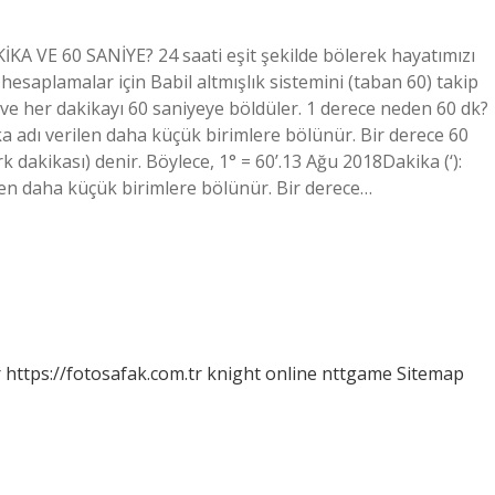
KA VE 60 SANİYE? 24 saati eşit şekilde bölerek hayatımızı
esaplamalar için Babil altmışlık sistemini (taban 60) takip
ya ve her dakikayı 60 saniyeye böldüler. 1 derece neden 60 dk?
ika adı verilen daha küçük birimlere bölünür. Bir derece 60
 dakikası) denir. Böylece, 1° = 60’.13 Ağu 2018Dakika (‘):
ilen daha küçük birimlere bölünür. Bir derece…
r
https://fotosafak.com.tr
knight online
nttgame
Sitemap