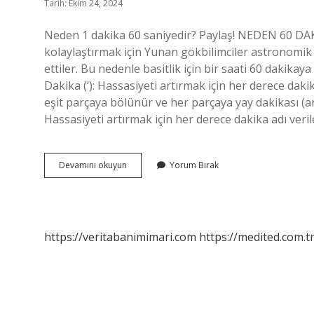
Tarih: Ekim 24, 2024
Neden 1 dakika 60 saniyedir? Paylaş! NEDEN 60 DAKİ
kolaylaştırmak için Yunan gökbilimciler astronomik h
ettiler. Bu nedenle basitlik için bir saati 60 dakika
Dakika (‘): Hassasiyeti artırmak için her derece dak
eşit parçaya bölünür ve her parçaya yay dakikası (ark
Hassasiyeti artırmak için her derece dakika adı ver
1
Devamını okuyun
Yorum Bırak
Dakika
Neden
60
https://veritabanimimari.com
https://medited.com.t