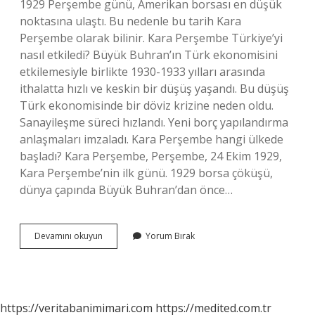
1929 Perşembe günü, Amerikan borsası en düşük
noktasına ulaştı. Bu nedenle bu tarih Kara
Perşembe olarak bilinir. Kara Perşembe Türkiye’yi
nasıl etkiledi? Büyük Buhran’ın Türk ekonomisini
etkilemesiyle birlikte 1930-1933 yılları arasında
ithalatta hızlı ve keskin bir düşüş yaşandı. Bu düşüş
Türk ekonomisinde bir döviz krizine neden oldu.
Sanayileşme süreci hızlandı. Yeni borç yapılandırma
anlaşmaları imzaladı. Kara Perşembe hangi ülkede
başladı? Kara Perşembe, Perşembe, 24 Ekim 1929,
Kara Perşembe’nin ilk günü. 1929 borsa çöküşü,
dünya çapında Büyük Buhran’dan önce…
Kara
Devamını okuyun
Yorum Bırak
Perşembe
Olarak
Alınan
Olay
Nedir
https://veritabanimimari.com
https://medited.com.tr