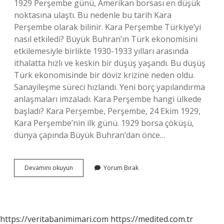
1929 Perşembe günü, Amerikan borsası en düşük
noktasına ulaştı. Bu nedenle bu tarih Kara
Perşembe olarak bilinir. Kara Perşembe Türkiye’yi
nasıl etkiledi? Büyük Buhran’ın Türk ekonomisini
etkilemesiyle birlikte 1930-1933 yılları arasında
ithalatta hızlı ve keskin bir düşüş yaşandı. Bu düşüş
Türk ekonomisinde bir döviz krizine neden oldu.
Sanayileşme süreci hızlandı. Yeni borç yapılandırma
anlaşmaları imzaladı. Kara Perşembe hangi ülkede
başladı? Kara Perşembe, Perşembe, 24 Ekim 1929,
Kara Perşembe’nin ilk günü. 1929 borsa çöküşü,
dünya çapında Büyük Buhran’dan önce…
Kara
Devamını okuyun
Yorum Bırak
Perşembe
Olarak
Alınan
Olay
Nedir
https://veritabanimimari.com
https://medited.com.tr