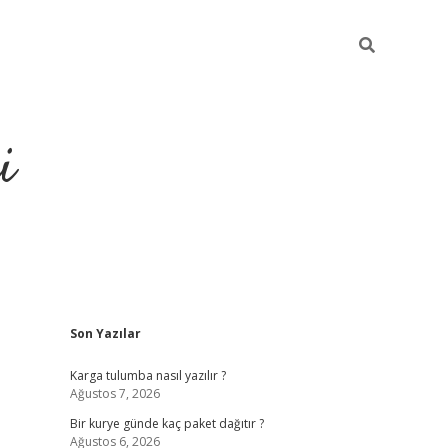
i
Sidebar
Son Yazılar
https://gra
Karga tulumba nasıl yazılır ?
Ağustos 7, 2026
Bir kurye günde kaç paket dağıtır ?
Ağustos 6, 2026