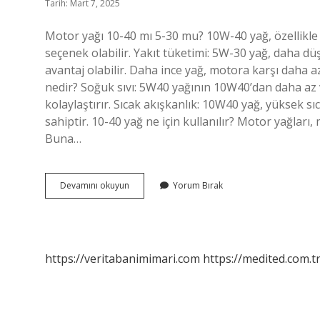
Tarih: Mart 7, 2025
Motor yağı 10-40 mı 5-30 mu? 10W-40 yağ, özellikle e
seçenek olabilir. Yakıt tüketimi: 5W-30 yağ, daha düş
avantaj olabilir. Daha ince yağ, motora karşı daha az
nedir? Soğuk sıvı: 5W40 yağının 10W40’dan daha az 
kolaylaştırır. Sıcak akışkanlık: 10W40 yağ, yüksek s
sahiptir. 10-40 yağ ne için kullanılır? Motor yağları,
Buna…
10
Devamını okuyun
Yorum Bırak
40
Yağ
Ile
5
30
https://veritabanimimari.com
https://medited.com.t
Yağ
Arasındaki
Fark
Nedir