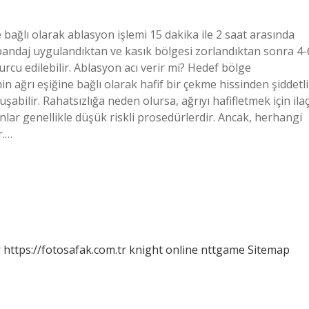
bağlı olarak ablasyon işlemi 15 dakika ile 2 saat arasında
 bandaj uygulandıktan ve kasık bölgesi zorlandıktan sonra 4-
urcu edilebilir. Ablasyon acı verir mi? Hedef bölge
n ağrı eşiğine bağlı olarak hafif bir çekme hissinden şiddetli
şabilir. Rahatsızlığa neden olursa, ağrıyı hafifletmek için ila
onlar genellikle düşük riskli prosedürlerdir. Ancak, herhangi
r.…
r
https://fotosafak.com.tr
knight online
nttgame
Sitemap