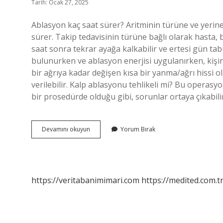
Tarih: Ocak 27, 2025
Ablasyon kaç saat sürer? Aritminin türüne ve yerine 
sürer. Takip tedavisinin türüne bağlı olarak hasta,
saat sonra tekrar ayağa kalkabilir ve ertesi gün tab
bulunurken ve ablasyon enerjisi uygulanırken, kişini
bir ağrıya kadar değişen kısa bir yanma/ağrı hissi olu
verilebilir. Kalp ablasyonu tehlikeli mi? Bu operasy
bir prosedürde olduğu gibi, sorunlar ortaya çıkabili
Kalp
Devamını okuyun
Yorum Bırak
Eft
Nedir
https://veritabanimimari.com
https://medited.com.t