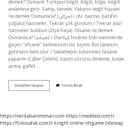
demek? Osmanlı Türkçesi bilgili, bilgili, bilge, bilgili
anlamına gelir. Sahip, tanıdık. Yabancı değil Hazain
ne demek Osmanlıca? (ﺧﺰﺍﺋﻦ) i. (Ar. ḫazіne, ḫazā’in
çoğulu) hazineler: Tekrar çok gördüm / Tekrar bazı
hazineler buldum (Ziyâ Paşa). Fesane ne demek
Osmanlıca? (ﻓﺴﺎﻧﻪ) i. (Farsça fesāne) Eski metinlerde
geçen “efsane” kelimesinin bir biçimi: Bin tanesini
getirsem belli olur / Sabahleyin tükenmez fesâne
yaparım (Câfer Çelebi). Vaizin sözünü dinleme, kulak
asma, gaflet…
Aşiyan
Devamını okuyun
Yorum Bırak
Ne
Demek
Osmanlıca
https://veritabanimimari.com
https://medited.com.tr
https://fotosafak.com.tr
knight online
nttgame
Sitemap