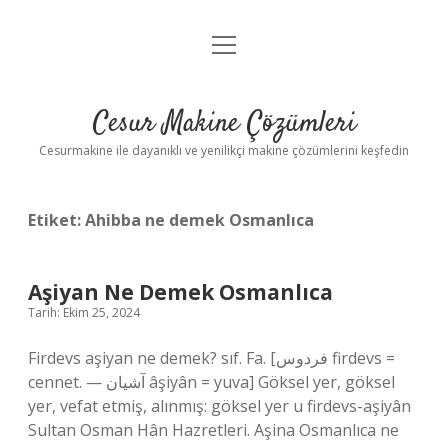
menüyü
Anasayfa
aç
Gizlilik Politikası
Cesur Makine Çözümleri
Yasal Uyarı
Cesurmakine ile dayanıklı ve yenilikçi makine çözümlerini keşfedin
Etiket:
Ahibba ne demek Osmanlıca
Aşiyan Ne Demek Osmanlıca
Tarih: Ekim 25, 2024
Firdevs aşiyan ne demek? sıf. Fa. [فردوس firdevs =
cennet. — آشیان âşiyân = yuva] Göksel yer, göksel
yer, vefat etmiş, alınmış: göksel yer u firdevs-aşiyân
Sultan Osman Hân Hazretleri. Aşina Osmanlıca ne