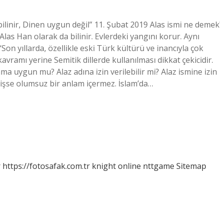
 bilinir, Dinen uygun değil” 11. Şubat 2019 Alas ismi ne demek
Alas Han olarak da bilinir. Evlerdeki yangını korur. Aynı
Son yıllarda, özellikle eski Türk kültürü ve inancıyla çok
avramı yerine Semitik dillerde kullanılması dikkat çekicidir.
ma uygun mu? Alaz adına izin verilebilir mi? Alaz ismine izin
lmişse olumsuz bir anlam içermez. İslam’da…
r
https://fotosafak.com.tr
knight online
nttgame
Sitemap