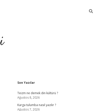
i
Sidebar
Son Yazılar
https://gran
Teizm ne demek din kültürü ?
Ağustos 8, 2026
Karga tulumba nasıl yazılır ?
Ağustos 7, 2026