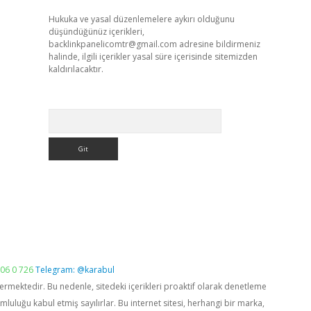
Hukuka ve yasal düzenlemelere aykırı olduğunu
düşündüğünüz içerikleri,
backlinkpanelicomtr@gmail.com
adresine bildirmeniz
halinde, ilgili içerikler yasal süre içerisinde sitemizden
kaldırılacaktır.
Arama
06 0 726
Telegram: @karabul
vermektedir. Bu nedenle, sitedeki içerikleri proaktif olarak denetleme
luğu kabul etmiş sayılırlar. Bu internet sitesi, herhangi bir marka,