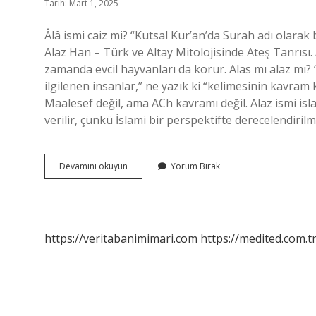
Tarih: Mart 1, 2025
Âlâ ismi caiz mi? “Kutsal Kur’an’da Surah adı olarak
Alaz Han – Türk ve Altay Mitolojisinde Ateş Tanrısı. 
zamanda evcil hayvanları da korur. Alas mı alaz mı? “
ilgilenen insanlar,” ne yazık ki “kelimesinin kavram k
Maalesef değil, ama ACh kavramı değil. Alaz ismi isla
verilir, çünkü İslami bir perspektifte derecelendiri
Alas
Devamını okuyun
Yorum Bırak
Ismi
Dinen
Caiz
Mi
https://veritabanimimari.com
https://medited.com.t