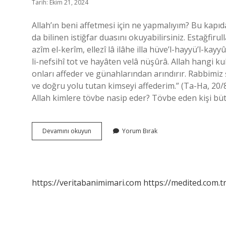
Tarih: Ekim 21, 2024
Allah’ın beni affetmesi için ne yapmalıyım? Bu kapıd
da bilinen istiğfar duasını okuyabilirsiniz. Estağfirull
azîm el-kerîm, ellezî lâ ilâhe illa hüve’l-hayyü’l-kay
li-nefsihî tot ve hayâten velâ nüşûrâ. Allah hangi kul
onları affeder ve günahlarından arındırır. Rabbimiz 
ve doğru yolu tutan kimseyi affederim.” (Ta-Ha, 20/
Allah kimlere tövbe nasip eder? Tövbe eden kişi bü
Allahın
Devamını okuyun
Yorum Bırak
Affetmesi
Için
Ne
Yapmak
Lazım
https://veritabanimimari.com
https://medited.com.t