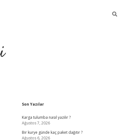
i
Sidebar
Son Yazılar
https://gran
Karga tulumba nasıl yazılır ?
Ağustos 7, 2026
Bir kurye günde kaç paket dağıtır ?
Ağustos 6, 2026