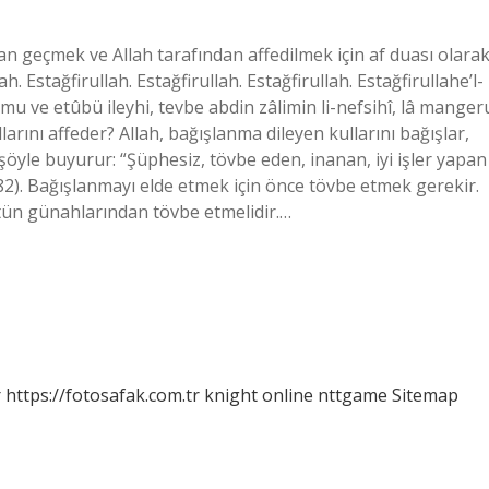
an geçmek ve Allah tarafından affedilmek için af duası olara
ah. Estağfirullah. Estağfirullah. Estağfirullah. Estağfirullahe’l-
yûmu ve etûbü ileyhi, tevbe abdin zâlimin li-nefsihî, lâ manger
larını affeder? Allah, bağışlanma dileyen kullarını bağışlar,
şöyle buyurur: “Şüphesiz, tövbe eden, inanan, iyi işler yapan
82). Bağışlanmayı elde etmek için önce tövbe etmek gerekir.
tün günahlarından tövbe etmelidir.…
r
https://fotosafak.com.tr
knight online
nttgame
Sitemap