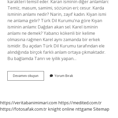
karakteri temsil eder. Karan isminin diğer anlamları:
Temiz, masum, samimi, sözünün eri; cesur. Karda
isminin anlamı nedir? Narin, zayıf kadın. Kiyan ismi
ne anlama gelir? Türk Dil Kurumu’na göre Kıyan
isminin anlamı: Dağdan akan sel. Karel isminin
anlamı ne demek? Yabancı kökenli bir kelime
olmasına rağmen Karel aynı zamanda bir erkek
ismidir. Bu açıdan Türk Dil Kurumu tarafından ele
alındığında birçok farklı anlam ortaya çıkmaktadır.
Bu bağlamda Tanrı ve iyilik yapan…
Karhan
Devamını okuyun
Yorum Bırak
Isminin
Anlamı
Nedir
https://veritabanimimari.com
https://medited.com.tr
https://fotosafak.com.tr
knight online
nttgame
Sitemap