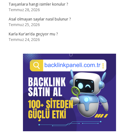
Tavşanlara hangi isimler konulur ?
Temmuz 28, 2026
Asal olmayan sayılar nasıl bulunur ?
Temmuz 25, 2026
Karla Kur’an’da geçiyor mu ?
Temmuz 24, 2026