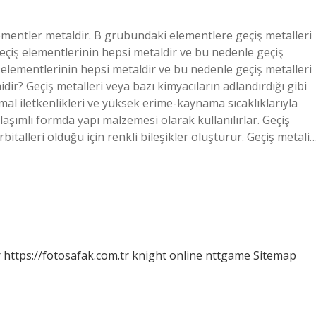
mentler metaldir. B grubundaki elementlere geçiş metalleri
 Geçiş elementlerinin hepsi metaldir ve bu nedenle geçiş
ş elementlerinin hepsi metaldir ve bu nedenle geçiş metalleri
midir? Geçiş metalleri veya bazı kimyacıların adlandırdığı gibi
ermal iletkenlikleri ve yüksek erime-kaynama sıcaklıklarıyla
 alaşımlı formda yapı malzemesi olarak kullanılırlar. Geçiş
bitalleri olduğu için renkli bileşikler oluşturur. Geçiş metali
r
https://fotosafak.com.tr
knight online
nttgame
Sitemap