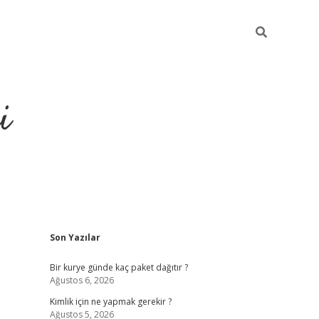
i
Sidebar
Son Yazılar
https://gran
Bir kurye günde kaç paket dağıtır ?
Ağustos 6, 2026
Kimlik için ne yapmak gerekir ?
Ağustos 5, 2026