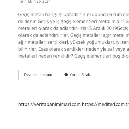
Tarih: Ekim 26, 2024
Geçiş metali hangi gruptadır? B grubundaki tüm ele
de denir. Geçiş ve iç geçiş elementleri metal midir?
metalleri olarak da adlandırılırlar.5 Aralık 2019Geçi
olarak da adlandırılırlar. Geçiş metalleri ağır metal 
ağır metaller; sertlikleri, yüksek yoğunlukları, iyi t
bilinirler. Esas olarak sertlikleri nedeniyle saf veya
metalleri neden renklidir? Geçiş elementleri boş d-or
Geçiş
Devamını okuyun
Yorum Bırak
Metalleri
Ametal
Mi
https://veritabanimimari.com
https://medited.com.t