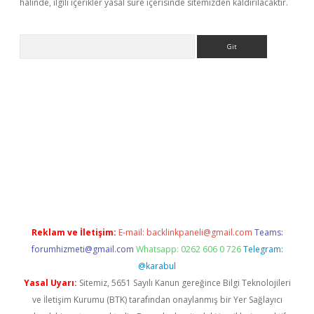
halinde, ilgili içerikler yasal süre içerisinde sitemizden kaldırılacaktır.
Arama
s://grandoperabet.net/
Reklam ve İletişim:
E-mail:
backlinkpaneli@gmail.com
Teams:
forumhizmeti@gmail.com
Whatsapp: 0262 606 0 726
Telegram:
@karabul
Yasal Uyarı:
Sitemiz, 5651 Sayılı Kanun gereğince Bilgi Teknolojileri
ve İletişim Kurumu (BTK) tarafından onaylanmış bir Yer Sağlayıcı