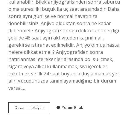
kullanabilir. Bilek anjiyografisinden sonra taburcu
olma süresi iki buçuk ila üç saat arasındadır. Daha
sonra aynı gün işe ve normal hayatınıza
dönebilirsiniz. Anjiyo olduktan sonra ne kadar
dinlenmeli? Anjiyografi sonrası doktorun önerdiği
şekilde 48 saat aşırı aktiviteden kaçınılmalı,
gerekirse istirahat edilmelidir. Anjiyo olmuş hasta
nelere dikkat etmeli? Anjiyografiden sonra
hatırlanması gerekenler arasında bol su içmek,
sigara veya alkol kullanmamak, sıvı içecekler
tüketmek ve ilk 24 saat boyunca duş almamak yer
alır. Vücudunuzda tanımlayamadığınız bir durum
varsa,…
Anjiyo
Devamını okuyun
Yorum Bırak
Sonrası
Kaç
Gün
Yatılır