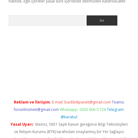
halinde, ilgili içerikler yasal süre içerisinde sitemizden kaldırılacaktır.
Arama
ps://grandoperabet.net/
Reklam ve İletişim:
E-mail:
backlinkpaneli@gmail.com
Teams:
forumhizmeti@gmail.com
Whatsapp: 0262 606 0 726
Telegram:
@karabul
Yasal Uyarı:
Sitemiz, 5651 Sayılı Kanun gereğince Bilgi Teknolojileri
ve İletişim Kurumu (BTK) tarafından onaylanmış bir Yer Sağlayıcı