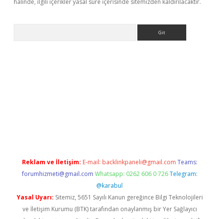
halinde, ilgili içerikler yasal süre içerisinde sitemizden kaldırılacaktır.
Arama
s://grandoperabet.net/
Reklam ve İletişim:
E-mail:
backlinkpaneli@gmail.com
Teams:
forumhizmeti@gmail.com
Whatsapp: 0262 606 0 726
Telegram:
@karabul
Yasal Uyarı:
Sitemiz, 5651 Sayılı Kanun gereğince Bilgi Teknolojileri
ve İletişim Kurumu (BTK) tarafından onaylanmış bir Yer Sağlayıcı