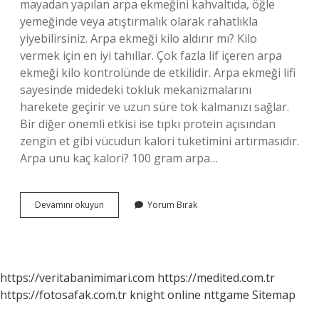
mayadan yapılan arpa ekmeğini kahvaltıda, öğle
yemeğinde veya atıştırmalık olarak rahatlıkla
yiyebilirsiniz. Arpa ekmeği kilo aldırır mı? Kilo
vermek için en iyi tahıllar. Çok fazla lif içeren arpa
ekmeği kilo kontrolünde de etkilidir. Arpa ekmeği lifi
sayesinde midedeki tokluk mekanizmalarını
harekete geçirir ve uzun süre tok kalmanızı sağlar.
Bir diğer önemli etkisi ise tıpkı protein açısından
zengin et gibi vücudun kalori tüketimini artırmasıdır.
Arpa unu kaç kalori? 100 gram arpa…
Arpa
Devamını okuyun
Yorum Bırak
Unu
Kilo
Aldırır
Mı
https://veritabanimimari.com
https://medited.com.tr
https://fotosafak.com.tr
knight online
nttgame
Sitemap