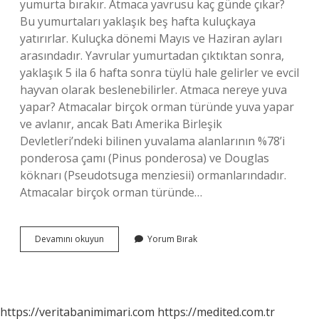
yumurta bırakır. Atmaca yavrusu kaç günde çıkar?
Bu yumurtaları yaklaşık beş hafta kuluçkaya
yatırırlar. Kuluçka dönemi Mayıs ve Haziran ayları
arasındadır. Yavrular yumurtadan çıktıktan sonra,
yaklaşık 5 ila 6 hafta sonra tüylü hale gelirler ve evcil
hayvan olarak beslenebilirler. Atmaca nereye yuva
yapar? Atmacalar birçok orman türünde yuva yapar
ve avlanır, ancak Batı Amerika Birleşik
Devletleri’ndeki bilinen yuvalama alanlarının %78’i
ponderosa çamı (Pinus ponderosa) ve Douglas
köknarı (Pseudotsuga menziesii) ormanlarındadır.
Atmacalar birçok orman türünde…
Atmaca
Devamını okuyun
Yorum Bırak
Kaç
Tane
Yumurtlar
https://veritabanimimari.com
https://medited.com.tr