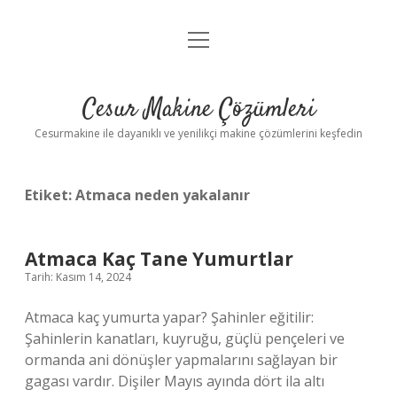
menüyü
Anasayfa
aç
Gizlilik Politikası
Cesur Makine Çözümleri
Yasal Uyarı
Cesurmakine ile dayanıklı ve yenilikçi makine çözümlerini keşfedin
Etiket:
Atmaca neden yakalanır
Atmaca Kaç Tane Yumurtlar
Tarih: Kasım 14, 2024
Atmaca kaç yumurta yapar? Şahinler eğitilir:
Şahinlerin kanatları, kuyruğu, güçlü pençeleri ve
ormanda ani dönüşler yapmalarını sağlayan bir
gagası vardır. Dişiler Mayıs ayında dört ila altı