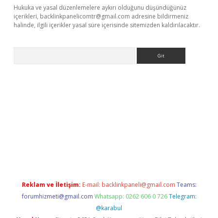
Hukuka ve yasal düzenlemelere aykırı olduğunu düşündüğünüz
içerikleri,
backlinkpanelicomtr@gmail.com
adresine bildirmeniz
halinde, ilgili içerikler yasal süre içerisinde sitemizden kaldırılacaktır.
Arama
s://grandoperabet.net/
Reklam ve İletişim:
E-mail:
backlinkpaneli@gmail.com
Teams:
forumhizmeti@gmail.com
Whatsapp: 0262 606 0 726
Telegram:
@karabul