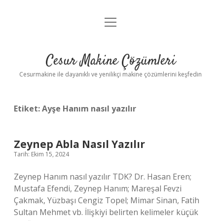
menüyü
Anasayfa
aç
Gizlilik Politikası
Cesur Makine Çözümleri
Yasal Uyarı
Cesurmakine ile dayanıklı ve yenilikçi makine çözümlerini keşfedin
Etiket:
Ayşe Hanım nasıl yazılır
Zeynep Abla Nasıl Yazılır
Tarih: Ekim 15, 2024
Zeynep Hanım nasıl yazılır TDK? Dr. Hasan Eren;
Mustafa Efendi, Zeynep Hanım; Mareşal Fevzi
Çakmak, Yüzbaşı Cengiz Topel; Mimar Sinan, Fatih
Sultan Mehmet vb. İlişkiyi belirten kelimeler küçük