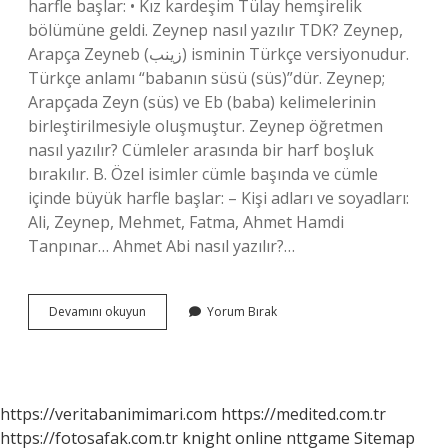
harfle başlar: • Kız kardeşim Tülay hemşirelik
bölümüne geldi. Zeynep nasıl yazılır TDK? Zeynep,
Arapça Zeyneb (زينب) isminin Türkçe versiyonudur.
Türkçe anlamı “babanın süsü (süs)”dür. Zeynep;
Arapçada Zeyn (süs) ve Eb (baba) kelimelerinin
birleştirilmesiyle oluşmuştur. Zeynep öğretmen
nasıl yazılır? Cümleler arasında bir harf boşluk
bırakılır. B. Özel isimler cümle başında ve cümle
içinde büyük harfle başlar: – Kişi adları ve soyadları:
Ali, Zeynep, Mehmet, Fatma, Ahmet Hamdi
Tanpınar… Ahmet Abi nasıl yazılır?…
Zeynep
Devamını okuyun
Yorum Bırak
Abla
Nasıl
Yazılır
https://veritabanimimari.com
https://medited.com.tr
https://fotosafak.com.tr
knight online
nttgame
Sitemap