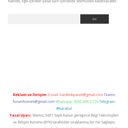
halinde, ilgili içerikler yasal süre içerisinde sitemizden kaldırılacaktır.
Arama
ps://grandoperabet.net/
Reklam ve İletişim:
E-mail:
backlinkpaneli@gmail.com
Teams:
forumhizmeti@gmail.com
Whatsapp: 0262 606 0 726
Telegram:
@karabul
Yasal Uyarı:
Sitemiz, 5651 Sayılı Kanun gereğince Bilgi Teknolojileri
ve İletişim Kurumu (BTK) tarafından onaylanmış bir Yer Sağlayıcı