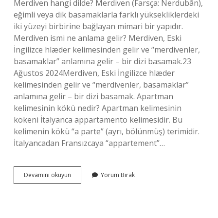
Merdiven hangi dilde? Merdiven (Farsça: Nerdubân),
eğimli veya dik basamaklarla farklı yüksekliklerdeki
iki yüzeyi birbirine bağlayan mimari bir yapıdır.
Merdiven ismi ne anlama gelir? Merdiven, Eski
İngilizce hlæder kelimesinden gelir ve “merdivenler,
basamaklar” anlamına gelir – bir dizi basamak.23
Ağustos 2024Merdiven, Eski İngilizce hlæder
kelimesinden gelir ve “merdivenler, basamaklar”
anlamına gelir – bir dizi basamak. Apartman
kelimesinin kökü nedir? Apartman kelimesinin
kökeni İtalyanca appartamento kelimesidir. Bu
kelimenin kökü “a parte” (ayrı, bölünmüş) terimidir.
İtalyancadan Fransızcaya “appartement”…
Merdiven
Devamını okuyun
Yorum Bırak
Kelimesinin
Kökü
Nedir