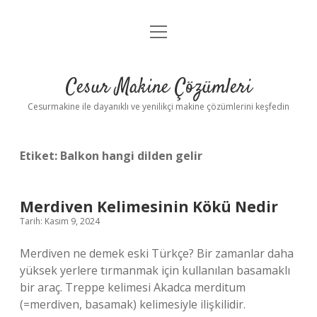
menüyü
Anasayfa
aç
Gizlilik Politikası
Cesur Makine Çözümleri
Yasal Uyarı
Cesurmakine ile dayanıklı ve yenilikçi makine çözümlerini keşfedin
Etiket:
Balkon hangi dilden gelir
Merdiven Kelimesinin Kökü Nedir
Tarih: Kasım 9, 2024
Merdiven ne demek eski Türkçe? Bir zamanlar daha
yüksek yerlere tırmanmak için kullanılan basamaklı
bir araç. Treppe kelimesi Akadca merditum
(=merdiven, basamak) kelimesiyle ilişkilidir.