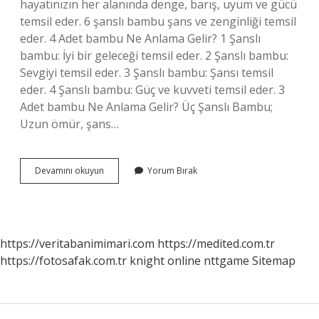
hayatınızın her alanında denge, barış, uyum ve gücü
temsil eder. 6 şanslı bambu şans ve zenginliği temsil
eder. 4 Adet bambu Ne Anlama Gelir? 1 Şanslı
bambu: İyi bir geleceği temsil eder. 2 Şanslı bambu:
Sevgiyi temsil eder. 3 Şanslı bambu: Şansı temsil
eder. 4 Şanslı bambu: Güç ve kuvveti temsil eder. 3
Adet bambu Ne Anlama Gelir? Üç Şanslı Bambu;
Uzun ömür, şans…
Kaç
Devamını okuyun
Yorum Bırak
Bambu
Şans
Getirir
https://veritabanimimari.com
https://medited.com.tr
https://fotosafak.com.tr
knight online
nttgame
Sitemap