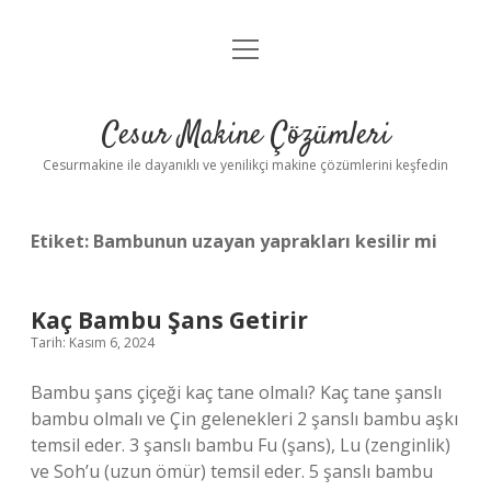
menüyü
Anasayfa
aç
Gizlilik Politikası
Cesur Makine Çözümleri
Yasal Uyarı
Cesurmakine ile dayanıklı ve yenilikçi makine çözümlerini keşfedin
Etiket:
Bambunun uzayan yaprakları kesilir mi
Kaç Bambu Şans Getirir
Tarih: Kasım 6, 2024
Bambu şans çiçeği kaç tane olmalı? Kaç tane şanslı
bambu olmalı ve Çin gelenekleri 2 şanslı bambu aşkı
temsil eder. 3 şanslı bambu Fu (şans), Lu (zenginlik)
ve Soh’u (uzun ömür) temsil eder. 5 şanslı bambu