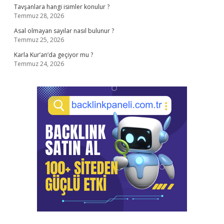
Tavşanlara hangi isimler konulur ?
Temmuz 28, 2026
Asal olmayan sayılar nasıl bulunur ?
Temmuz 25, 2026
Karla Kur’an’da geçiyor mu ?
Temmuz 24, 2026