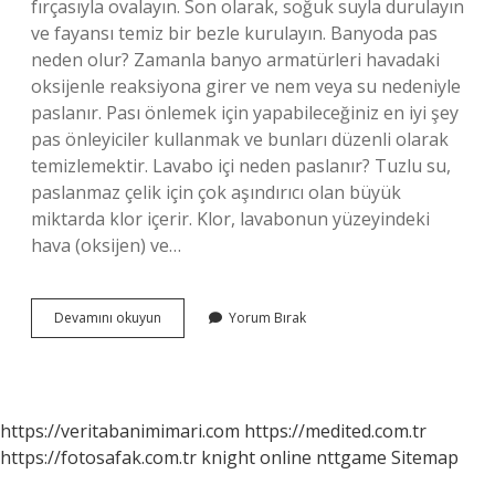
fırçasıyla ovalayın. Son olarak, soğuk suyla durulayın
ve fayansı temiz bir bezle kurulayın. Banyoda pas
neden olur? Zamanla banyo armatürleri havadaki
oksijenle reaksiyona girer ve nem veya su nedeniyle
paslanır. Pası önlemek için yapabileceğiniz en iyi şey
pas önleyiciler kullanmak ve bunları düzenli olarak
temizlemektir. Lavabo içi neden paslanır? Tuzlu su,
paslanmaz çelik için çok aşındırıcı olan büyük
miktarda klor içerir. Klor, lavabonun yüzeyindeki
hava (oksijen) ve…
Banyo
Devamını okuyun
Yorum Bırak
Neden
Paslanır
https://veritabanimimari.com
https://medited.com.tr
https://fotosafak.com.tr
knight online
nttgame
Sitemap