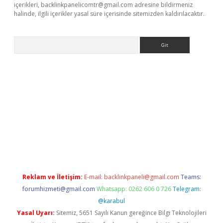
içerikleri,
backlinkpanelicomtr@gmail.com
adresine bildirmeniz
halinde, ilgili içerikler yasal süre içerisinde sitemizden kaldırılacaktır.
Arama
s://grandoperabet.net/
Reklam ve İletişim:
E-mail:
backlinkpaneli@gmail.com
Teams:
forumhizmeti@gmail.com
Whatsapp: 0262 606 0 726
Telegram:
@karabul
Yasal Uyarı:
Sitemiz, 5651 Sayılı Kanun gereğince Bilgi Teknolojileri