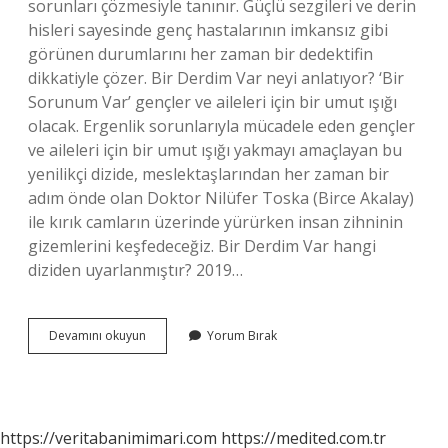
sorunları çözmesiyle tanınır. Güçlü sezgileri ve derin
hisleri sayesinde genç hastalarının imkansız gibi
görünen durumlarını her zaman bir dedektifin
dikkatiyle çözer. Bir Derdim Var neyi anlatıyor? ‘Bir
Sorunum Var’ gençler ve aileleri için bir umut ışığı
olacak. Ergenlik sorunlarıyla mücadele eden gençler
ve aileleri için bir umut ışığı yakmayı amaçlayan bu
yenilikçi dizide, meslektaşlarından her zaman bir
adım önde olan Doktor Nilüfer Toska (Birce Akalay)
ile kırık camların üzerinde yürürken insan zihninin
gizemlerini keşfedeceğiz. Bir Derdim Var hangi
diziden uyarlanmıştır? 2019…
Bir
Devamını okuyun
Yorum Bırak
Derdim
Var
Ne
Anlatiyor
https://veritabanimimari.com
https://medited.com.tr