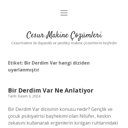
menüyü
Anasayfa
aç
Gizlilik Politikası
Cesur Makine Çözümleri
Yasal Uyarı
Cesurmakine ile dayanıklı ve yenilikçi makine çözümlerini keşfedin
Etiket:
Bir Derdim Var hangi diziden
uyarlanmıştır
Bir Derdim Var Ne Anlatiyor
Tarih: Kasım 3, 2024
Bir Derdim Var dizisinin konusu nedir? Gençlik ve
çocuk psikiyatrisi başhekimi olan Nilüfer, keskin
zekasını kullanarak ergenlerin kırılgan ruhlarındaki