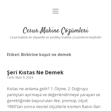
menüyü
Anasayfa
aç
Gizlilik Politikası
Cesur Makine Çözümleri
Yasal Uyarı
Cesurmakine ile dayanıklı ve yenilikçi makine çözümlerini keşfedin
Etiket:
Birbirine koşut ne demek
Şeri Kıstas Ne Demek
Tarih: Ekim 9, 2024
Kıstas ne anlama gelir? 1. Ölçme. 2. Doğruyu
yanlıştan ayırmaya ve değerlendirmeye yarayan ve
gerektiğinde başvurulan ilke, prensip, ölçüt: ​​
1960’tan sonra nesnel ölçütlerle kısmen Basın-İlan