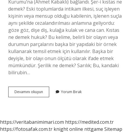
Kurumu’na (Ahmet Kabaklı) bağlandı. Şer-i kıstas ne
demek? Eski toplumlarda intikam ilkesi, suç işleyen
kişinin veya mensup olduğu kabilenin, işlenen suçla
aynı şekilde cezalandırılması anlamına geliyordu:
göze göz, dişe diş, kulağa kulak ve cana can. Kıstas
ne demek hukuk? Bu kelime, belirli bir olayın veya
durumun parçalarını başka bir yapıdaki bir örnek
kullanarak temsil etmek için kullanılır. Başka bir
deyişle, bir olayı onun ölçütü olarak ifade etmek
mümkündür. Şerilik ne demek? Sarılık; Bu, kandaki
bilirubin…
Şeri
Devamını okuyun
Yorum Bırak
Kıstas
Ne
Demek
https://veritabanimimari.com
https://medited.com.tr
https://fotosafak.com.tr
knight online
nttgame
Sitemap