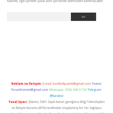
halinde, ilgili içerikler yasal süre içerisinde sitemizden kaldırılacaktır.
Arama
s://grandoperabet.net/
Reklam ve İletişim:
E-mail:
backlinkpaneli@gmail.com
Teams:
forumhizmeti@gmail.com
Whatsapp: 0262 606 0 726
Telegram:
@karabul
Yasal Uyarı:
Sitemiz, 5651 Sayılı Kanun gereğince Bilgi Teknolojileri
ve İletişim Kurumu (BTK) tarafından onaylanmış bir Yer Sağlayıcı