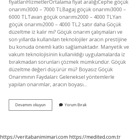
fiyatlarıHizmetlerOrtalama fiyat aralığıCephe göçük
onarımı3000 – 7000 TLBagaj göçük onarımı3000 –
6000 TLTavan göçük onarımı2000 – 4000 TLYan
göçük onarımı2000 – 4000 TL2 satır daha Göçük
düzeltme iz kalır mı? Göçük onarım çalışmaları ve
son yıllarda kullanılan teknolojiler aracın prestijine
bu konuda önemli katkı sağlamaktadır. Manyetik ve
vakum teknolojisinin kullanıldığı uygulamalarda iz
bırakmadan sorunları çözmek mümkündür. Göçük
düzeltme değeri düşürür mü? Boyasız Göçük
Onarımının Faydaları: Geleneksel yöntemlerle
yapılan onarımlar, aracın boyası…
Gocuk
Devamını okuyun
Yorum Bırak
Duzeltme
Ne
Kadar
Surer
https://veritabanimimari.com
https://medited.com.tr