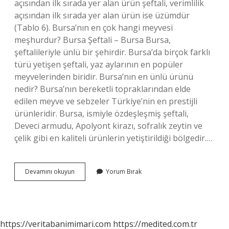
açısından ilk sırada yer alan ürün şeftali, verimlilik
açısından ilk sırada yer alan ürün ise üzümdür
(Tablo 6). Bursa’nın en çok hangi meyvesi
meşhurdur? Bursa Şeftali – Bursa Bursa,
şeftalileriyle ünlü bir şehirdir. Bursa’da birçok farklı
türü yetişen şeftali, yaz aylarının en popüler
meyvelerinden biridir. Bursa’nın en ünlü ürünü
nedir? Bursa’nın bereketli topraklarından elde
edilen meyve ve sebzeler Türkiye’nin en prestijli
ürünleridir. Bursa, ismiyle özdeşleşmiş şeftali,
Deveci armudu, Apolyont kirazı, sofralık zeytin ve
çelik gibi en kaliteli ürünlerin yetiştirildiği bölgedir.…
Bursada
Devamını okuyun
Yorum Bırak
Çok
Yetişen
Meyvenin
Adı
Nedir
https://veritabanimimari.com
https://medited.com.tr