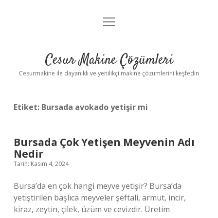
menüyü
Anasayfa
aç
Gizlilik Politikası
Cesur Makine Çözümleri
Yasal Uyarı
Cesurmakine ile dayanıklı ve yenilikçi makine çözümlerini keşfedin
Etiket:
Bursada avokado yetişir mi
Bursada Çok Yetişen Meyvenin Adı
Nedir
Tarih: Kasım 4, 2024
Bursa’da en çok hangi meyve yetişir? Bursa’da
yetiştirilen başlıca meyveler şeftali, armut, incir,
kiraz, zeytin, çilek, üzüm ve cevizdir. Üretim