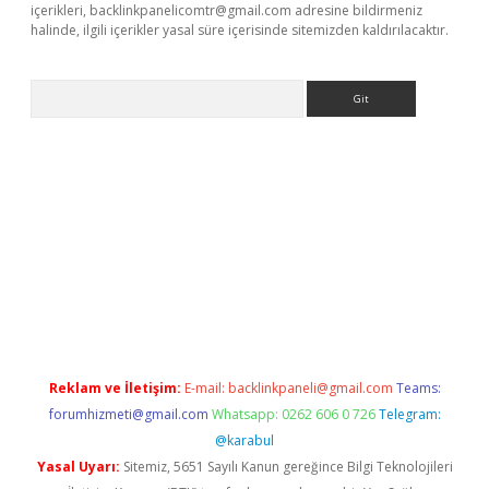
içerikleri,
backlinkpanelicomtr@gmail.com
adresine bildirmeniz
halinde, ilgili içerikler yasal süre içerisinde sitemizden kaldırılacaktır.
Arama
ps://grandoperabet.net/
Reklam ve İletişim:
E-mail:
backlinkpaneli@gmail.com
Teams:
forumhizmeti@gmail.com
Whatsapp: 0262 606 0 726
Telegram:
@karabul
Yasal Uyarı:
Sitemiz, 5651 Sayılı Kanun gereğince Bilgi Teknolojileri