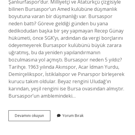
Şanlıurfaspor’dur. Milliyetçi ve Atatürkçü çizgisiyle
bilinen Bursaspor’un Amed kulübüne düşmanlık
boyutuna varan bir düşmanlığı var. Bursaspor
neden battı? Göreve geldiği günden bu yana
dedikodudan başka bir şey yapmayan Recep Günay
hükümeti, önce SGK’yı, ardından da vergi borçlarını
ödeyemeyerek Bursaspor kulübünü büyük zarara
uğratmış, bu da yeniden yapılandırmanın
bozulmasına yol açmıştı. Bursaspor neden 5 yıldız?
Tarihçe. 1963 yılında Akınspor, Acar İdman Yurdu,
Demirçelikspor, İstiklalspor ve Pınarspor birleşerek
kurucu takım oldular. Beyaz rengini Uludağ’ın
karından, yeşil rengini ise Bursa ovasından almıştır.
Bursaspor’un amblemindeki…
Karşıyaka
Devamını okuyun
Yorum Bırak
Altay
Dost
Mu