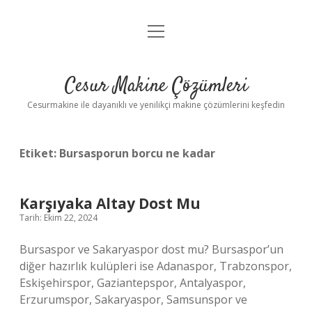
menüyü
Anasayfa
aç
Gizlilik Politikası
Cesur Makine Çözümleri
Yasal Uyarı
Cesurmakine ile dayanıklı ve yenilikçi makine çözümlerini keşfedin
Etiket:
Bursasporun borcu ne kadar
Karşıyaka Altay Dost Mu
Tarih: Ekim 22, 2024
Bursaspor ve Sakaryaspor dost mu? Bursaspor’un
diğer hazırlık kulüpleri ise Adanaspor, Trabzonspor,
Eskişehirspor, Gaziantepspor, Antalyaspor,
Erzurumspor, Sakaryaspor, Samsunspor ve