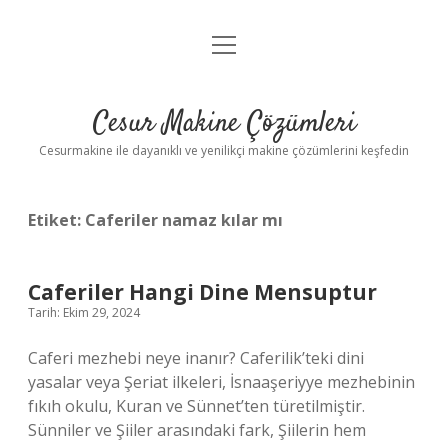
menüyü
Anasayfa
aç
Gizlilik Politikası
Cesur Makine Çözümleri
Yasal Uyarı
Cesurmakine ile dayanıklı ve yenilikçi makine çözümlerini keşfedin
Etiket:
Caferiler namaz kılar mı
Caferiler Hangi Dine Mensuptur
Tarih: Ekim 29, 2024
Caferi mezhebi neye inanır? Caferilik’teki dini
yasalar veya Şeriat ilkeleri, İsnaaşeriyye mezhebinin
fıkıh okulu, Kuran ve Sünnet’ten türetilmiştir.
Sünniler ve Şiiler arasındaki fark, Şiilerin hem