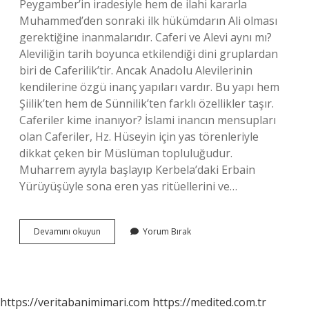
Peygamber’in iradesiyle hem de ilahi kararla
Muhammed’den sonraki ilk hükümdarın Ali olması
gerektiğine inanmalarıdır. Caferi ve Alevi aynı mı?
Aleviliğin tarih boyunca etkilendiği dini gruplardan
biri de Caferilik’tir. Ancak Anadolu Alevilerinin
kendilerine özgü inanç yapıları vardır. Bu yapı hem
Şiilik’ten hem de Sünnilik’ten farklı özellikler taşır.
Caferiler kime inanıyor? İslami inancın mensupları
olan Caferiler, Hz. Hüseyin için yas törenleriyle
dikkat çeken bir Müslüman topluluğudur.
Muharrem ayıyla başlayıp Kerbela’daki Erbain
Yürüyüşüyle ​​sona eren yas ritüellerini ve…
Caferiler
Devamını okuyun
Yorum Bırak
Hangi
Dine
Mensuptur
https://veritabanimimari.com
https://medited.com.tr