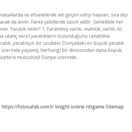
 masallarda ve efsanelerde adı geçen vahşi hayvan, sıra dışı
 da anılır. Farklı şekillerde tasvir edilir. Genellikle her
anılır. Yaratık nedir? 1. Yaratılmış varlık, mahlûk, varlık: Az
a utanç verici yaratıkların bulunduğunu rahatlıkla
yaratık, yaratılışın bir ucubesi. Dünyadaki en büyük yaratık
a üzerinde yaşamış herhangi bir dinozordan daha büyük,
aenoptera musculus)! Dünya üzerinde…
r
https://fotosafak.com.tr
knight online
nttgame
Sitemap