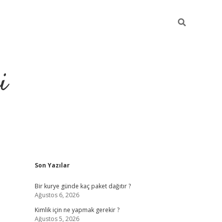
i
Sidebar
Son Yazılar
https://gran
Bir kurye günde kaç paket dağıtır ?
Ağustos 6, 2026
Kimlik için ne yapmak gerekir ?
Ağustos 5, 2026