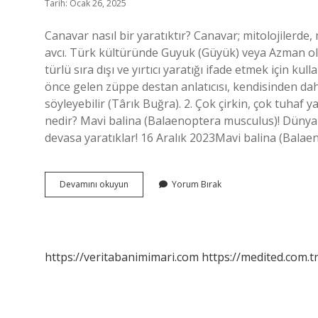
Tarih: Ocak 26, 2025
Canavar nasıl bir yaratıktır? Canavar; mitolojilerde,
avcı. Türk kültüründe Guyuk (Güyük) veya Azman olarak
türlü sıra dışı ve yırtıcı yaratığı ifade etmek için kull
önce gelen züppe destan anlatıcısı, kendisinden dah
söyleyebilir (Târık Buğra). 2. Çok çirkin, çok tuhaf 
nedir? Mavi balina (Balaenoptera musculus)! Düny
devasa yaratıklar! 16 Aralık 2023Mavi balina (Bal
Yaratık
Devamını okuyun
Yorum Bırak
Kimdir
https://veritabanimimari.com
https://medited.com.t