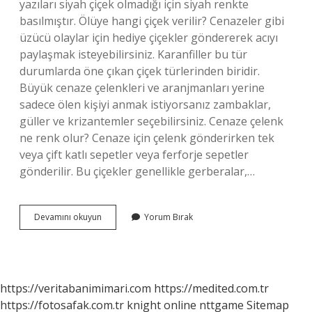
yazıları siyah çiçek olmadığı için siyah renkte
basılmıştır. Ölüye hangi çiçek verilir? Cenazeler gibi
üzücü olaylar için hediye çiçekler göndererek acıyı
paylaşmak isteyebilirsiniz. Karanfiller bu tür
durumlarda öne çıkan çiçek türlerinden biridir.
Büyük cenaze çelenkleri ve aranjmanları yerine
sadece ölen kişiyi anmak istiyorsanız zambaklar,
güller ve krizantemler seçebilirsiniz. Cenaze çelenk
ne renk olur? Cenaze için çelenk gönderirken tek
veya çift katlı sepetler veya ferforje sepetler
gönderilir. Bu çiçekler genellikle gerberalar,…
Cenaze
Devamını okuyun
Yorum Bırak
Çiçeği
Ne
Renk
Olur
https://veritabanimimari.com
https://medited.com.tr
https://fotosafak.com.tr
knight online
nttgame
Sitemap