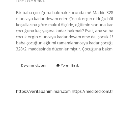
Tarih: Kasım 9, 2024
Bir baba çocuğuna bakmak zorunda mı? Madde 328 
oluncaya kadar devam eder. Çocuk ergin olduğu hâl
koşullarına göre makul ölçüde, eğitimin sonuna ka
çocuğuna kaç yaşına kadar bakmalı? Evet, ana ve 
çocuk ergin oluncaya kadar devam etse de, çocuk 1
baba çocuğun eğitimi tamamlanıncaya kadar çocuğu
328/2. maddesinde düzenlenmiştir. Çocuğuna bakma
Baba
Devamını okuyun
Yorum Bırak
Çocuğuna
Bakmazsa
Ne
Olur
https://veritabanimimari.com
https://medited.com.t