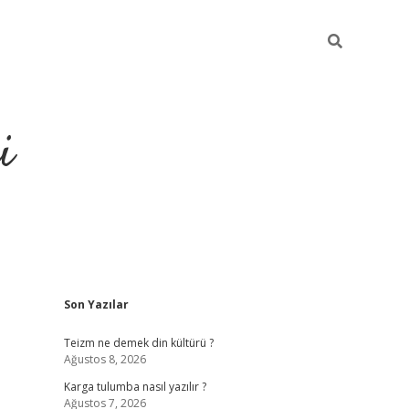
i
Sidebar
Son Yazılar
https://gran
Teizm ne demek din kültürü ?
Ağustos 8, 2026
Karga tulumba nasıl yazılır ?
Ağustos 7, 2026