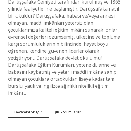
Darüşşafaka Cemiyeti tarafından kurulmuş ve 1863
yılında faaliyetlerine başlamıştır. Darüşşafaka nasıl
bir okuldur? Darüşşafaka, babası ve/veya annesi
olmayan, maddi imkânları yetersiz olan
çocuklarımıza kaliteli eğitim imkânı sunarak, onları
evrensel değerleri özümsemiş, ülkesine ve topluma
karşı sorumluluklarının bilincinde, hayat boyu
öğrenen, kendine güvenen liderler olarak
yetiştiriyor… Darüşşafaka devlet okulu mu?
Darüşşafaka Eğitim Kurumları, yetenekli, anne ve
babasını kaybetmiş ve yeterli maddi imkâna sahip
olmayan çocuklara ortaokuldan liseye kadar tam
burslu, yatılı ve İngilizce ağırlıklı nitelikli eğitim
imkânı…
Darüşşafaka
Devamını okuyun
Yorum Bırak
Yatılı
Bir
Okul