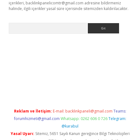
içerikleri,
backlinkpanelicomtr@gmail.com
adresine bildirmeniz
halinde, ilgili içerikler yasal süre içerisinde sitemizden kaldırılacaktır.
Arama
s://grandoperabet.net/
Reklam ve İletişim:
E-mail:
backlinkpaneli@gmail.com
Teams:
forumhizmeti@gmail.com
Whatsapp: 0262 606 0 726
Telegram:
@karabul
Yasal Uyarı:
Sitemiz, 5651 Sayılı Kanun gereğince Bilgi Teknolojileri