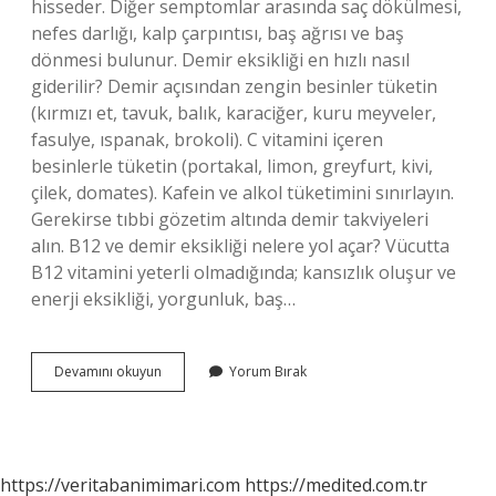
hisseder. Diğer semptomlar arasında saç dökülmesi,
nefes darlığı, kalp çarpıntısı, baş ağrısı ve baş
dönmesi bulunur. Demir eksikliği en hızlı nasıl
giderilir? Demir açısından zengin besinler tüketin
(kırmızı et, tavuk, balık, karaciğer, kuru meyveler,
fasulye, ıspanak, brokoli). C vitamini içeren
besinlerle tüketin (portakal, limon, greyfurt, kivi,
çilek, domates). Kafein ve alkol tüketimini sınırlayın.
Gerekirse tıbbi gözetim altında demir takviyeleri
alın. B12 ve demir eksikliği nelere yol açar? Vücutta
B12 vitamini yeterli olmadığında; kansızlık oluşur ve
enerji eksikliği, yorgunluk, baş…
Demir
Devamını okuyun
Yorum Bırak
Eksikliğinde
Vücutta
Ne
Gibi
Belirtiler
https://veritabanimimari.com
https://medited.com.tr
Olur