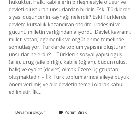
hukuktur. Halk, kabilelerin birleşmesiyle oluşur ve
devleti oluşturan unsurlardan biridir. Eski Türklerde
siyasi düşüncenin kaynağı nelerdir? Eski Türklerde
devlete kutsallık kazandıran otorite, iradesini ve
gücünü milletin varlığından alıyordu. Devlet kavramı,
millet, vatan, egemenlik ve örgütlenme temelinde
somutlaşıyor. Türklerde toplum yapısını oluşturan
unsurlar nelerdir? – Türklerin sosyal yapısı oguş
(aile), urug (aile birliği), kabile (oğlan), budun (ulus,
halk) ve eyalet (devlet) olmak üzere üç gruptan
oluşmaktadır. – İlk Türk toplumlarında aileye büyük
önem verilmiş ve aile devletin temeli olarak kabul
edilmiştir. İlk…
Eski
Devamını okuyun
Yorum Bırak
Türklerde
Düşünce
Sisteminin
Dayandığı