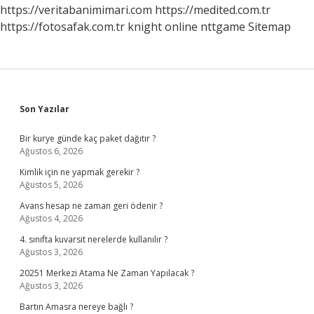
3
https://veritabanimimari.com
https://medited.com.tr
Temel
https://fotosafak.com.tr
knight online
nttgame
Sitemap
Özellik
Nedir
Sidebar
Son Yazılar
Bir kurye günde kaç paket dağıtır ?
Ağustos 6, 2026
Kimlik için ne yapmak gerekir ?
Ağustos 5, 2026
Avans hesap ne zaman geri ödenir ?
Ağustos 4, 2026
4. sınıfta kuvarsit nerelerde kullanılır ?
Ağustos 3, 2026
20251 Merkezi Atama Ne Zaman Yapılacak ?
Ağustos 3, 2026
Bartın Amasra nereye bağlı ?