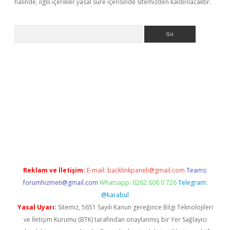
halinde, ilgili içerikler yasal süre içerisinde sitemizden kaldırılacaktır.
Arama
t/
Reklam ve İletişim:
E-mail:
backlinkpaneli@gmail.com
Teams:
forumhizmeti@gmail.com
Whatsapp: 0262 606 0 726
Telegram:
@karabul
Yasal Uyarı:
Sitemiz, 5651 Sayılı Kanun gereğince Bilgi Teknolojileri
ve İletişim Kurumu (BTK) tarafından onaylanmış bir Yer Sağlayıcı