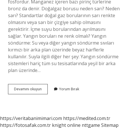
fosfordur. Manganez içeren bazı pirinç türlerine
bronz da denir. Doğalgaz borusu neden sarı? Neden
sarı? Standartlar doğal gaz borularının sarı renkte
olmasını veya sarı bir çizgiye sahip olmasını
gerektirir. İçme suyu borularından ayrılmasını
sağlar. Yangın boruları ne renk olmalı? Yangın
söndürme: Su veya diğer yangın söndürme sıvıları
kırmızı bir arka plan üzerinde beyaz harflerle
kullanılır. Suyla ilgili diğer her şey: Yangın söndürme
sistemleri hariç tüm su tesisatlarında yeşil bir arka
plan üzerinde…
Sarı
Devamını okuyun
Yorum Bırak
Boru
Ne
Işe
Yarar
https://veritabanimimari.com
https://medited.com.tr
https://fotosafak.com.tr
knight online
nttgame
Sitemap