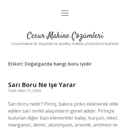
menüyü
Anasayfa
aç
Gizlilik Politikası
Cesur Makine Çözümleri
Yasal Uyarı
Cesurmakine ile dayanıklı ve yenilikçi makine çözümlerini keşfedin
Etiket:
Doğalgazda hangi boru iyidir
Sarı Boru Ne Işe Yarar
Tarih: Ekim 15, 2024
Sarı boru nedir? Pirinç, bakıra çinko eklenerek elde
edilen sarı renkli alaşımların genel adıdır. Pirinçte
bulunan diğer bazı elementler kalay, kurşun, nikel,
manganez, demir, alüminyum, arsenik, antimon ve