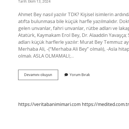
Tarih: Ekim 13, 2024
Ahmet Bey nasıl yazılır TDK? Kişisel isimlerin ardınd
atıfta bulunmasa bile küçük harfle yazılmalıdır. Dokt
gelen unvanlar, fahri unvanlar, rütbe adları ve la
Atatürk, Kaymakam Erol Bey, Dr. Alaaddin Yavaşça; S
adları küçük harflerle yazılır: Murat Bey Temmuz ayı
Merhaba Ali, -(“Merhaba Ali Bey” olmalı), -Asla hita
olmalı. ASLA OLMAMALI;…
Ali
Devamını okuyun
Yorum Bırak
Bey
Nasil
Yazılır
https://veritabanimimari.com
https://medited.com.t