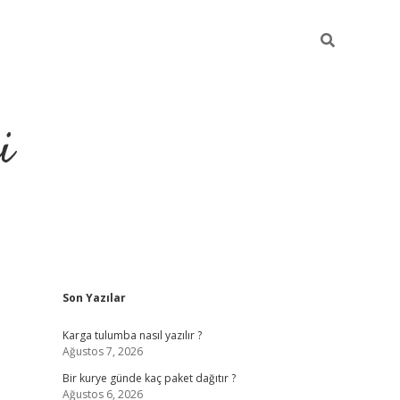
i
Sidebar
Son Yazılar
https://gra
Karga tulumba nasıl yazılır ?
Ağustos 7, 2026
Bir kurye günde kaç paket dağıtır ?
Ağustos 6, 2026