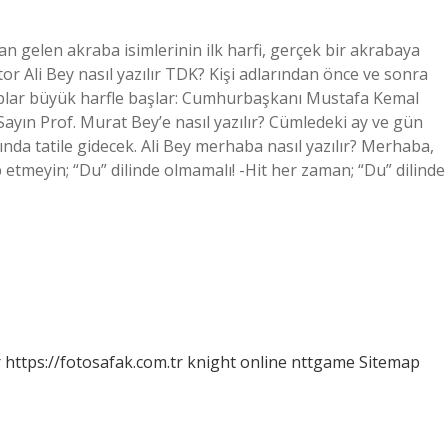
an gelen akraba isimlerinin ilk harfi, gerçek bir akrabaya
or Ali Bey nasıl yazılır TDK? Kişi adlarından önce ve sonra
kaplar büyük harfle başlar: Cumhurbaşkanı Mustafa Kemal
ayın Prof. Murat Bey’e nasıl yazılır? Cümledeki ay ve gün
nda tatile gidecek. Ali Bey merhaba nasıl yazılır? Merhaba,
p etmeyin; “Du” dilinde olmamalı! -Hit her zaman; “Du” dilinde
r
https://fotosafak.com.tr
knight online
nttgame
Sitemap