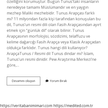
özelliğini korumuştur. Bugün Tunus’taki insanların
neredeyse tamamı Müslümandır ve en yaygın
mezhep Maliki mezhebidir. Tunus Arapçası farklı
mı? 11 milyondan fazla kişi tarafından konuşulan bu
dil, Tunus’un resmi dili olan Fasih Arapçasından ayırt
etmek için “günlük dil” olarak bilinir. Tunus
Arapçasının morfolojisi, sözdizimi, telaffuzu ve
kelime dağarcığı Fasih Arapça veya Klasik Arapçadan
oldukça farklıdır. Tunus hangi dili kullanıyor?
ArapçaTunus / Resmi dil Tunus dindar mı? İslam,
Tunus’un resmi dinidir. Pew Araştırma Merkezi’ne
göre,…
Tunus
Devamını okuyun
Yorum Bırak
Halkı
Arap
Mı
https://veritabanimimari.com
https://medited.com.tr