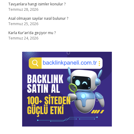
Tavşanlara hangi isimler konulur ?
Temmuz 28, 2026
Asal olmayan sayılar nasıl bulunur ?
Temmuz 25, 2026
Karla Kur’an’da geçiyor mu ?
Temmuz 24, 2026