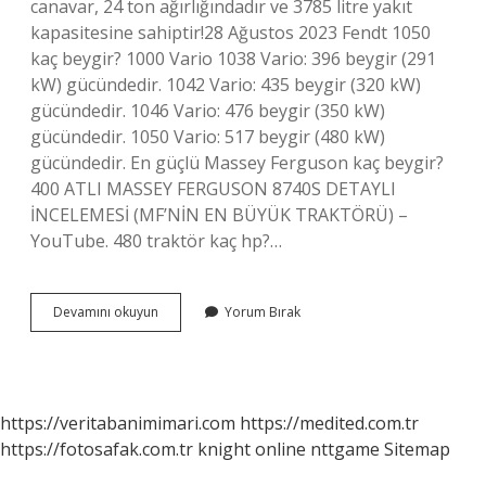
canavar, 24 ton ağırlığındadır ve 3785 litre yakıt
kapasitesine sahiptir!28 Ağustos 2023 Fendt 1050
kaç beygir? 1000 Vario 1038 Vario: 396 beygir (291
kW) gücündedir. 1042 Vario: 435 beygir (320 kW)
gücündedir. 1046 Vario: 476 beygir (350 kW)
gücündedir. 1050 Vario: 517 beygir (480 kW)
gücündedir. En güçlü Massey Ferguson kaç beygir?
400 ATLI MASSEY FERGUSON 8740S DETAYLI
İNCELEMESİ (MF’NİN EN BÜYÜK TRAKTÖRÜ) –
YouTube. 480 traktör kaç hp?…
En
Devamını okuyun
Yorum Bırak
Güçlü
Traktör
Kaç
Hp
https://veritabanimimari.com
https://medited.com.tr
https://fotosafak.com.tr
knight online
nttgame
Sitemap