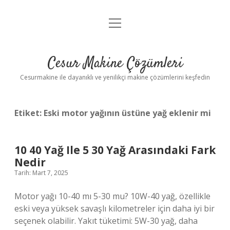
menüyü
Anasayfa
aç
Gizlilik Politikası
Cesur Makine Çözümleri
Yasal Uyarı
Cesurmakine ile dayanıklı ve yenilikçi makine çözümlerini keşfedin
Etiket:
Eski motor yağının üstüne yağ eklenir mi
10 40 Yağ Ile 5 30 Yağ Arasındaki Fark
Nedir
Tarih: Mart 7, 2025
Motor yağı 10-40 mı 5-30 mu? 10W-40 yağ, özellikle
eski veya yüksek savaşlı kilometreler için daha iyi bir
seçenek olabilir. Yakıt tüketimi: 5W-30 yağ, daha