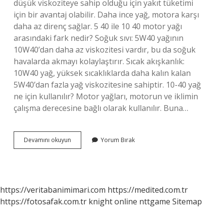
düşük viskoziteye sahip olduğu için yakıt tüketimi
için bir avantaj olabilir. Daha ince yağ, motora karşı
daha az direnç sağlar. 5 40 ile 10 40 motor yağı
arasındaki fark nedir? Soğuk sıvı: 5W40 yağının
10W40’dan daha az viskozitesi vardır, bu da soğuk
havalarda akmayı kolaylaştırır. Sıcak akışkanlık:
10W40 yağ, yüksek sıcaklıklarda daha kalın kalan
5W40’dan fazla yağ viskozitesine sahiptir. 10-40 yağ
ne için kullanılır? Motor yağları, motorun ve iklimin
çalışma derecesine bağlı olarak kullanılır. Buna…
10
Devamını okuyun
Yorum Bırak
40
Yağ
Ile
5
30
https://veritabanimimari.com
https://medited.com.tr
Yağ
https://fotosafak.com.tr
knight online
nttgame
Sitemap
Arasındaki
Fark