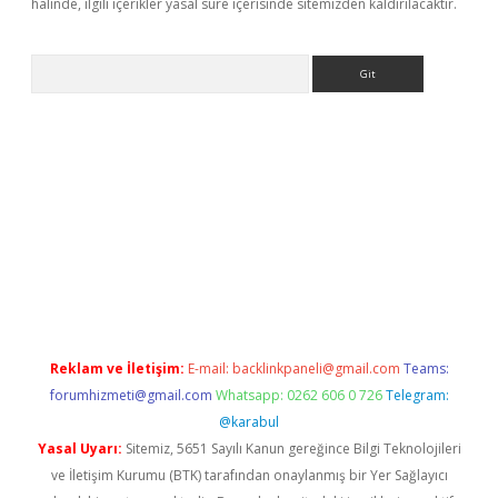
halinde, ilgili içerikler yasal süre içerisinde sitemizden kaldırılacaktır.
Arama
s://grandoperabet.net/
Reklam ve İletişim:
E-mail:
backlinkpaneli@gmail.com
Teams:
forumhizmeti@gmail.com
Whatsapp: 0262 606 0 726
Telegram:
@karabul
Yasal Uyarı:
Sitemiz, 5651 Sayılı Kanun gereğince Bilgi Teknolojileri
ve İletişim Kurumu (BTK) tarafından onaylanmış bir Yer Sağlayıcı