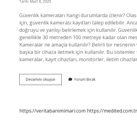
Tarih: Mart 8, 2025
Güvenlik kameraları hangi durumlarda izlenir? Olas
için, güvenlik kamerası kayıtları talep edilebilir. A
doğruyu ve yanlışı belirlemek için kullanılır. Güve
genellikle 30 metreden 100 metreye kadar olan mesa
Kameralar ne amaçla kullanılır? Belirli bir nesnenin
başka bir cihaza iletmek için kullanılır. Bu sistemle
kameralar, kayıt cihazları, monitörler, iletim cihazlar
Güvenlik
Devamını okuyun
Yorum Bırak
Kameraları
Ne
Işe
Yarar
https://veritabanimimari.com
https://medited.com.t