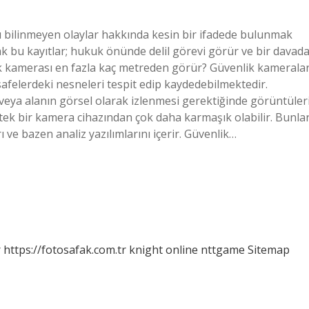
ı bilinmeyen olaylar hakkında kesin bir ifadede bulunmak
ncak bu kayıtlar; hukuk önünde delil görevi görür ve bir davad
nlik kamerası en fazla kaç metreden görür? Güvenlik kameralar
felerdeki nesneleri tespit edip kaydedebilmektedir.
 veya alanın görsel olarak izlenmesi gerektiğinde görüntüler
r tek bir kamera cihazından çok daha karmaşık olabilir. Bunla
ı ve bazen analiz yazılımlarını içerir. Güvenlik…
r
https://fotosafak.com.tr
knight online
nttgame
Sitemap