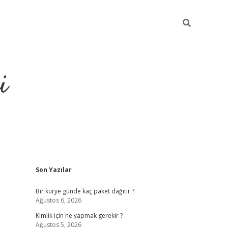
i
Sidebar
Son Yazılar
https://gran
Bir kurye günde kaç paket dağıtır ?
Ağustos 6, 2026
Kimlik için ne yapmak gerekir ?
Ağustos 5, 2026