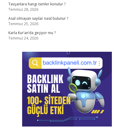
Tavşanlara hangi isimler konulur ?
Temmuz 28, 2026
Asal olmayan sayılar nasıl bulunur ?
Temmuz 25, 2026
Karla Kur’an’da geçiyor mu ?
Temmuz 24, 2026