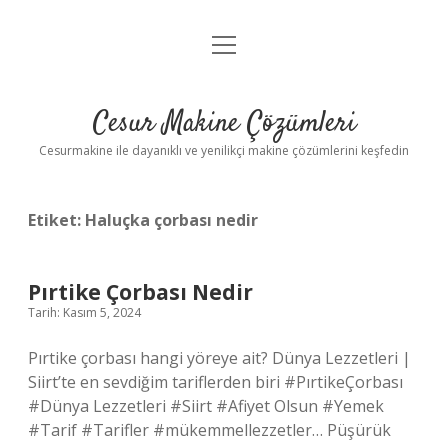
menüyü
Anasayfa
aç
Gizlilik Politikası
Cesur Makine Çözümleri
Yasal Uyarı
Cesurmakine ile dayanıklı ve yenilikçi makine çözümlerini keşfedin
Etiket:
Haluçka çorbası nedir
Pırtike Çorbası Nedir
Tarih: Kasım 5, 2024
Pırtike çorbası hangi yöreye ait? Dünya Lezzetleri |
Siirt’te en sevdiğim tariflerden biri #PırtikeÇorbası
#Dünya Lezzetleri #Siirt #Afiyet Olsun #Yemek
#Tarif #Tarifler #mükemmellezzetler… Püşürük