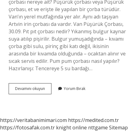
çorbası nereye ait? Püşürük çorbası veya Püşürük
çorbası, et ve erişte ile yapılan bir çorba türüdür.
Van’ın yerel mutfağında yer alır. Aynı adı taşıyan
Artvin irin çorbası da vardır. Van Püşürük Çorbası,
30.09. Pıt pıt çorbası nedir? Yıkanmış bulgur kaynar
suya atılıp pişirilir. Bulgur yumuşadığında – kıvamı
çorba gibi sulu, pirinç gibi katı değil, ikisinin
arasında bir kıvamda olduğunda – ocaktan alınır ve
sıcak servis edilir. Pum pum çorbası nasıl yapılır?
Hazırlanışı: Tencereye 5 su bardağı…
Pırtike
Devamını okuyun
Yorum Bırak
Çorbası
Nedir
https://veritabanimimari.com
https://medited.com.tr
https://fotosafak.com.tr
knight online
nttgame
Sitemap