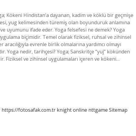
ga; Kökeni Hindistan’a dayanan, kadim ve köklü bir geçmişe
imesi, yug kelimesinden türemiş olan boyunduruk anlamına
lin ve uyumunu ifade eder. Yoga felsefesi ne demek? Yoga
ygulama biçimidir. Temel olarak fiziksel, ruhsal ve zihinsel
r aracılığıyla evrenle birlik olmalarına yardımcı olmayı
ır. Yoga nedir, tarihçesi? Yoga; Sanskritçe “yuj” kökünden
ir. Fiziksel ve zihinsel uygulamaları içeren ve kökeni…
r
https://fotosafak.com.tr
knight online
nttgame
Sitemap