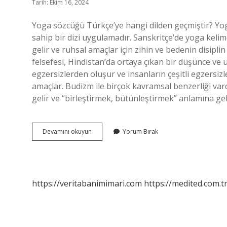
Tarih: Ekim 16, 2024
Yoga sözcüğü Türkçe’ye hangi dilden geçmiştir? Yo
sahip bir dizi uygulamadır. Sanskritçe’de yoga kel
gelir ve ruhsal amaçlar için zihin ve bedenin disip
felsefesi, Hindistan’da ortaya çıkan bir düşünce ve u
egzersizlerden oluşur ve insanların çeşitli egzersizle
amaçlar. Budizm ile birçok kavramsal benzerliği vard
gelir ve “birleştirmek, bütünleştirmek” anlamına gel
Yoga
Devamını okuyun
Yorum Bırak
Ne
Demek
Tdk
https://veritabanimimari.com
https://medited.com.t