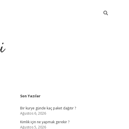
i
Sidebar
Son Yazılar
https://grandoperabet.net/
Bir kurye günde kaç paket dağıtır ?
Ağustos 6, 2026
Kimlik için ne yapmak gerekir ?
Ağustos 5, 2026