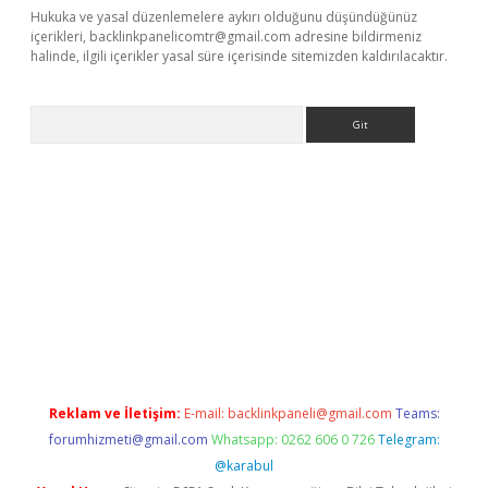
Hukuka ve yasal düzenlemelere aykırı olduğunu düşündüğünüz
içerikleri,
backlinkpanelicomtr@gmail.com
adresine bildirmeniz
halinde, ilgili içerikler yasal süre içerisinde sitemizden kaldırılacaktır.
Arama
ps://grandoperabet.net/
Reklam ve İletişim:
E-mail:
backlinkpaneli@gmail.com
Teams:
forumhizmeti@gmail.com
Whatsapp: 0262 606 0 726
Telegram:
@karabul