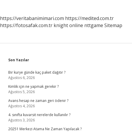
Instagram
Hesabı
Nasıl
https://veritabanimimari.com
https://medited.com.tr
Açılır
https://fotosafak.com.tr
knight online
nttgame
Sitemap
Sidebar
Son Yazılar
Bir kurye günde kaç paket dağıtır ?
Ağustos 6, 2026
Kimlik için ne yapmak gerekir ?
Ağustos 5, 2026
Avans hesap ne zaman geri ödenir ?
Ağustos 4, 2026
4. sınıfta kuvarsit nerelerde kullanılır ?
Ağustos 3, 2026
20251 Merkezi Atama Ne Zaman Yapılacak ?