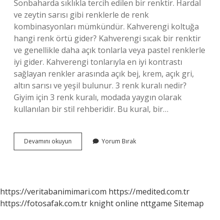
Sonbaharda sıklıkla tercih edilen bir renktir. Hardal
ve zeytin sarısı gibi renklerle de renk
kombinasyonları mümkündür. Kahverengi koltuğa
hangi renk örtü gider? Kahverengi sıcak bir renktir
ve genellikle daha açık tonlarla veya pastel renklerle
iyi gider. Kahverengi tonlarıyla en iyi kontrastı
sağlayan renkler arasında açık bej, krem, açık gri,
altın sarısı ve yeşil bulunur. 3 renk kuralı nedir?
Giyim için 3 renk kuralı, modada yaygın olarak
kullanılan bir stil rehberidir. Bu kural, bir…
Kahverengi
Devamını okuyun
Yorum Bırak
Ile
Hangi
Renk
Iyi
Gider
https://veritabanimimari.com
https://medited.com.tr
https://fotosafak.com.tr
knight online
nttgame
Sitemap