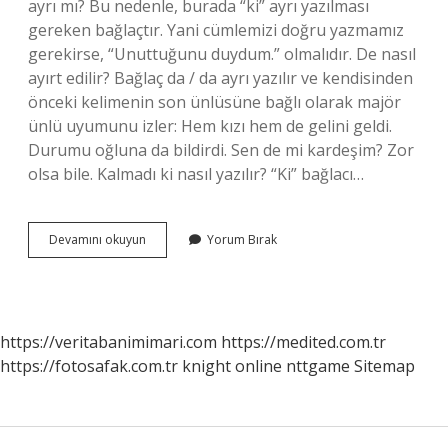
ayrı mı? Bu nedenle, burada “ki” ayrı yazılması
gereken bağlaçtır. Yani cümlemizi doğru yazmamız
gerekirse, “Unuttuğunu duydum.” olmalıdır. De nasıl
ayırt edilir? Bağlaç da / da ayrı yazılır ve kendisinden
önceki kelimenin son ünlüsüne bağlı olarak majör
ünlü uyumunu izler: Hem kızı hem de gelini geldi.
Durumu oğluna da bildirdi. Sen de mi kardeşim? Zor
olsa bile. Kalmadı ki nasıl yazılır? “Ki” bağlacı…
Ki
Devamını okuyun
Yorum Bırak
Eki
Ne
Zaman
Bitişik
Yazılır
https://veritabanimimari.com
https://medited.com.tr
https://fotosafak.com.tr
knight online
nttgame
Sitemap