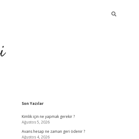
i
Sidebar
Son Yazılar
https://grand
Kimlik için ne yapmak gerekir ?
Ağustos 5, 2026
Avans hesap ne zaman geri ödenir ?
Ağustos 4, 2026