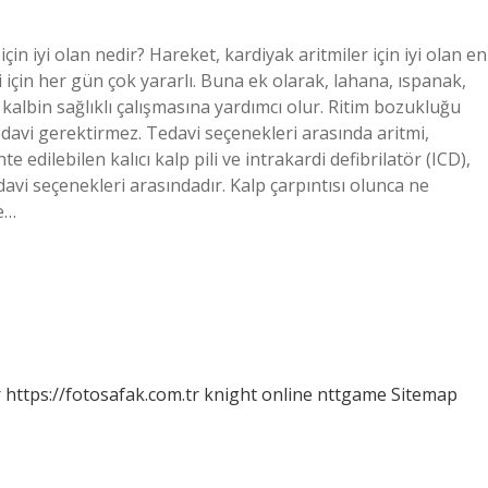
çin iyi olan nedir? Hareket, kardiyak aritmiler için iyi olan en
 için her gün çok yararlı. Buna ek olarak, lahana, ıspanak,
 kalbin sağlıklı çalışmasına yardımcı olur. Ritim bozukluğu
edavi gerektirmez. Tedavi seçenekleri arasında aritmi,
dilebilen kalıcı kalp pili ve intrakardi defibrilatör (ICD),
davi seçenekleri arasındadır. Kalp çarpıntısı olunca ne
ve…
r
https://fotosafak.com.tr
knight online
nttgame
Sitemap