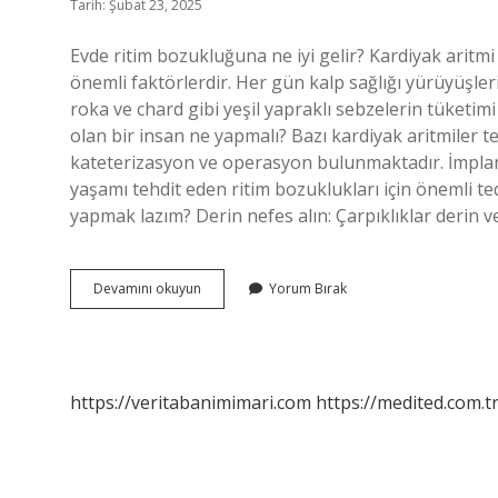
Tarih: Şubat 23, 2025
Evde ritim bozukluğuna ne iyi gelir? Kardiyak aritmi i
önemli faktörlerdir. Her gün kalp sağlığı yürüyüşleri
roka ve chard gibi yeşil yapraklı sebzelerin tüketimi
olan bir insan ne yapmalı? Bazı kardiyak aritmiler t
kateterizasyon ve operasyon bulunmaktadır. İmplante e
yaşamı tehdit eden ritim bozuklukları için önemli te
yapmak lazım? Derin nefes alın: Çarpıklıklar derin 
Kalp
Devamını okuyun
Yorum Bırak
Ritim
Bozukluğu
Anında
Ne
Yapmalı
https://veritabanimimari.com
https://medited.com.t