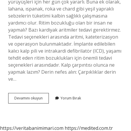
yürüyüşleri için her gün çok yararlı. Buna ek olarak,
lahana, ıspanak, roka ve chard gibi yeşil yapraklı
sebzelerin tüketimi kalbin sağlıklı çalışmasına
yardımcı olur. Ritim bozukluğu olan bir insan ne
yapmalı? Bazı kardiyak aritmiler tedavi gerektirmez.
Tedavi seçenekleri arasında aritmi, kateterizasyon
ve operasyon bulunmaktadır. İmplante edilebilen
kalıcı kalp pili ve intrakardi defibrilatör (ICD), yaşamı
tehdit eden ritim bozuklukları için önemli tedavi
seçenekleri arasındadır. Kalp çarpıntısı olunca ne
yapmak lazım? Derin nefes alın: Çarpıklıklar derin
ve…
Kalp
Devamını okuyun
Yorum Bırak
Ritim
Bozukluğu
Anında
Ne
Yapmalı
https://veritabanimimari.com
https://medited.com.tr