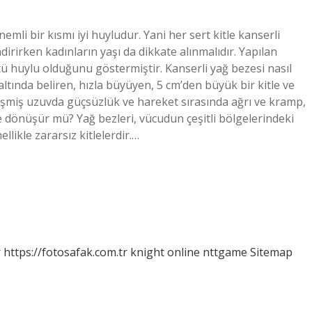
nemli bir kısmı iyi huyludur. Yani her sert kitle kanserli
dirirken kadınların yaşı da dikkate alınmalıdır. Yapılan
tü huylu olduğunu göstermiştir. Kanserli yağ bezesi nasıl
ilt altında beliren, hızla büyüyen, 5 cm’den büyük bir kitle ve
k, şişmiş uzuvda güçsüzlük ve hareket sırasında ağrı ve kramp,
re dönüşür mü? Yağ bezleri, vücudun çeşitli bölgelerindeki
likle zararsız kitlelerdir.…
r
https://fotosafak.com.tr
knight online
nttgame
Sitemap