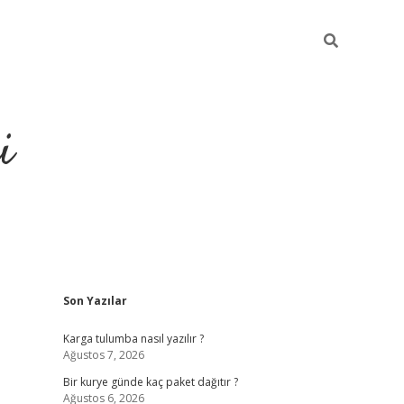
i
Sidebar
Son Yazılar
https://gran
Karga tulumba nasıl yazılır ?
Ağustos 7, 2026
Bir kurye günde kaç paket dağıtır ?
Ağustos 6, 2026