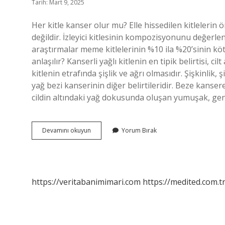
Tarih: Mart 9, 2025
Her kitle kanser olur mu? Elle hissedilen kitlelerin ö
değildir. İzleyici kitlesinin kompozisyonunu değerlen
araştırmalar meme kitlelerinin %10 ila %20’sinin kö
anlaşılır? Kanserli yağlı kitlenin en tipik belirtisi, c
kitlenin etrafında şişlik ve ağrı olmasıdır. Şişkinli
yağ bezi kanserinin diğer belirtileridir. Beze kanse
cildin altındaki yağ dokusunda oluşan yumuşak, genel
Her
Devamını okuyun
Yorum Bırak
Beze
Kanser
Midir
https://veritabanimimari.com
https://medited.com.t