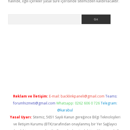
halinde, ilgili içerikler yasal süre içerisinde sitemizden kaldırılacaktır.
Arama
ttps://grandoperabet.net/
Reklam ve İletişim:
E-mail:
backlinkpaneli@gmail.com
Teams:
forumhizmeti@gmail.com
Whatsapp: 0262 606 0 726
Telegram:
@karabul
Yasal Uyarı:
Sitemiz, 5651 Sayılı Kanun gereğince Bilgi Teknolojileri
ve İletişim Kurumu (BTK) tarafından onaylanmış bir Yer Sağlayıcı